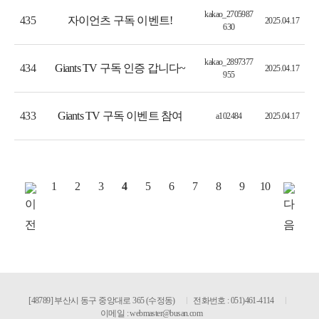
kakao_2705987
자이언츠 구독 이벤트!
435
2025.04.17
630
kakao_2897377
Giants TV 구독 인증 갑니다~
434
2025.04.17
955
Giants TV 구독 이벤트 참여
433
a102484
2025.04.17
1
2
3
4
5
6
7
8
9
10
[48789] 부산시 동구 중앙대로 365 (수정동)
전화번호 : 051)461-4114
이메일 :
webmaster@busan.com