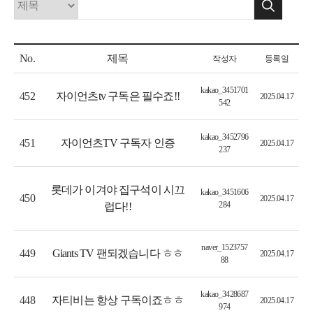
No.
제목
작성자
등록일
kakao_3451701
자이언츠tv 구독은 필수죠!!
452
2025.04.17
542
kakao_3452796
자이언츠TV 구독자 인증
451
2025.04.17
237
롯데가 이겨야 집구석이 시끄
kakao_3451606
450
2025.04.17
284
럽다!!
naver_1523757
Giants TV 팬되겠습니다 ㅎㅎ
449
2025.04.17
88
kakao_3428687
자티비는 항상 구독이죠ㅎㅎ
448
2025.04.17
974